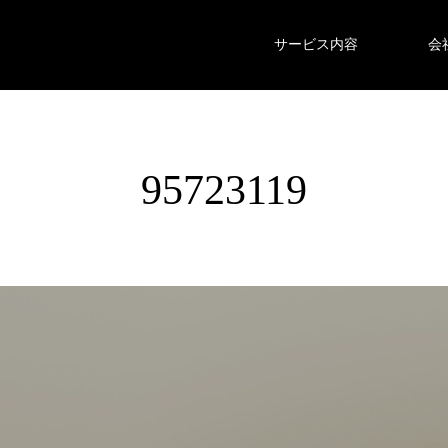
サービス内容
会
95723119