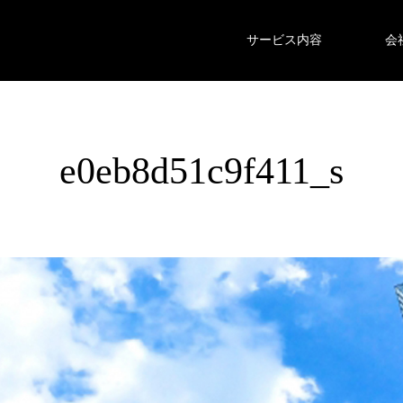
サービス内容
会
e0eb8d51c9f411_s