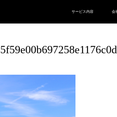
サービス内容
会
95f59e00b697258e1176c0d